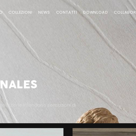
EO
COLLEZIONI
NEWS
CONTATTI
DOWNLOAD
COLLABOR
ENALES
 collezione infondono sensazioni di