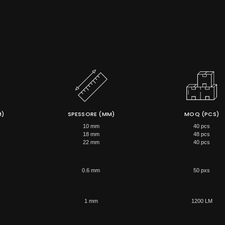
M)
SPESSORE (MM)
MOQ (PCS)
10 mm
40 pcs
18 mm
48 pcs
22 mm
40 pcs
0.6 mm
50 pxs
1 mm
1200 LM