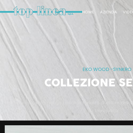
HOME
AZIENDA
VID
EKO WOOD
-
SYNKRO
COLLEZIONE S
La natura incontaminata. Le calde tonalità di colore della
tranquillità.