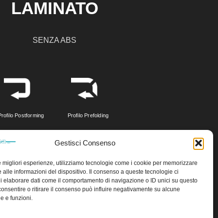
LAMINATO
SENZA ABS
Profilo Postforming
Profilo Prefolding
Gestisci Consenso
CON ABS
le migliori esperienze, utilizziamo tecnologie come i cookie per memorizzare
 alle informazioni del dispositivo. Il consenso a queste tecnologie ci
i elaborare dati come il comportamento di navigazione o ID unici su questo
consentire o ritirare il consenso può influire negativamente su alcune
he e funzioni.