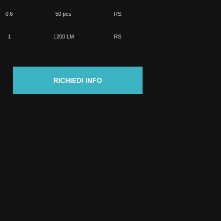
0.6
50 pcs
RS
1
1200 LM
RS
RICHIEDI INFO