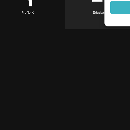
Profilo K
Edgebanding
Profilo N
Profilo Z