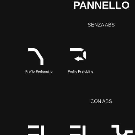
PANNELLO
SENZA ABS
Profilo Preforming
Profilo Prefolding
CON ABS