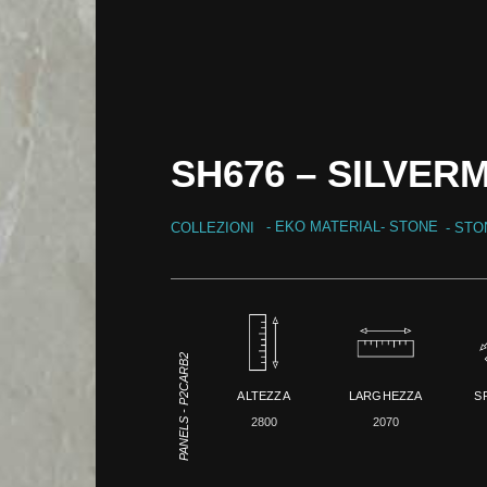
SH676 – SILVER
-
EKO MATERIAL
-
STONE
COLLEZIONI
- ST
PANELS - P2CARB2
ALTEZZA
LARGHEZZA
S
2800
2070