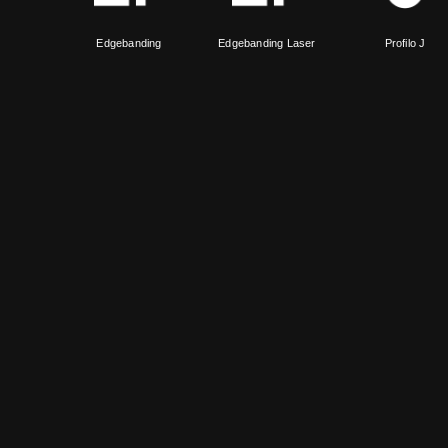
Edgebanding
Edgebanding Laser
Profilo J
Profilo Z
Profilo U
Profilo R