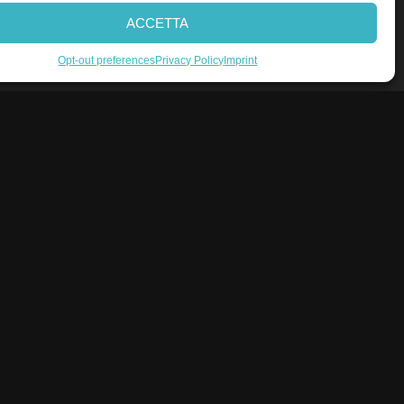
ACCETTA
Edgebanding Laser
Profilo J
Profilo K
Opt-out preferences
Privacy Policy
Imprint
Profilo U
Profilo R
Profilo N