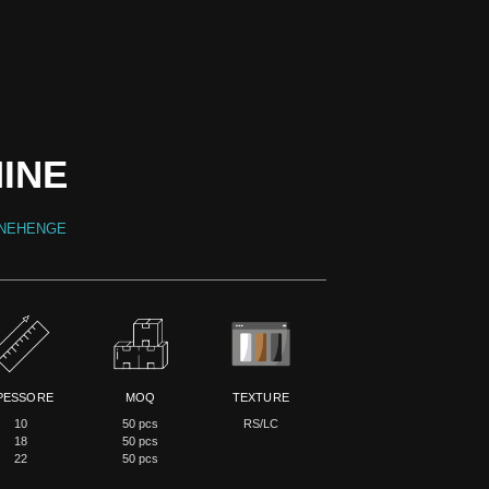
MINE
ONEHENGE
PESSORE
MOQ
TEXTURE
10
50 pcs
RS/LC
18
50 pcs
22
50 pcs