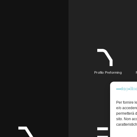
Profilo Preforming
Per fornire 
e/o accedere
permetterà d
sito. Non ac
caratteristic