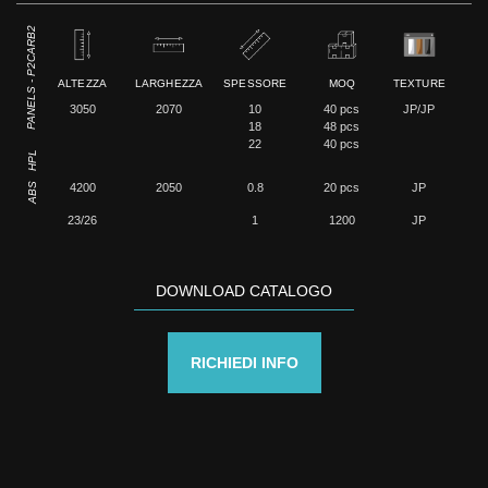
PANELS - P2CARB2
ALTEZZA
LARGHEZZA
SPESSORE
MOQ
TEXTURE
3050
2070
10
40 pcs
JP/JP
18
48 pcs
22
40 pcs
HPL
ABS
4200
2050
0.8
20 pcs
JP
23/26
1
1200
JP
DOWNLOAD CATALOGO
RICHIEDI INFO