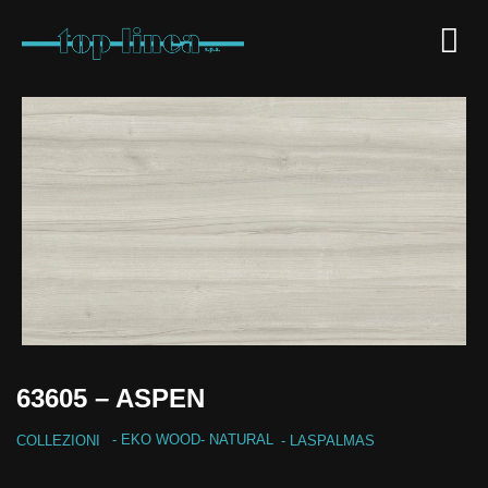
63605 – ASPEN
-
EKO WOOD
-
NATURAL
COLLEZIONI
- LASPALMAS