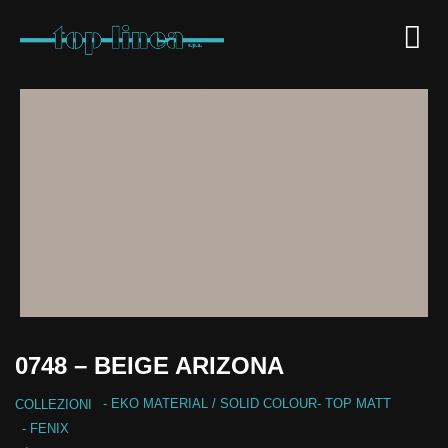
0748 – BEIGE ARIZONA
-
EKO MATERIAL
/
SOLID COLOUR
-
TOP MATT
COLLEZIONI
- FENIX