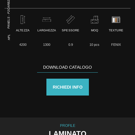
PANELS - P2CARB2
ALTEZZA
LARGHEZZA
SPESSORE
MOQ
TEXTURE
HPL
4200
1300
0.9
10 pcs
FENIX
DOWNLOAD CATALOGO
RICHIEDI INFO
PROFILE
LAMINATO