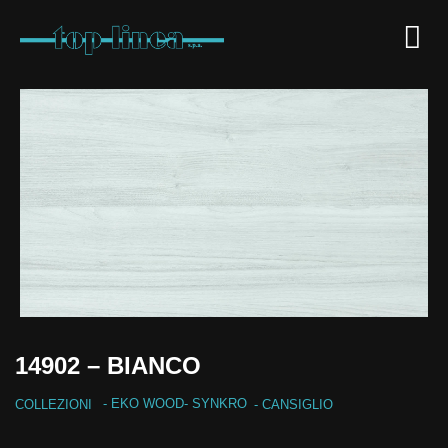
14902 – BIANCO
-
EKO WOOD
-
SYNKRO
COLLEZIONI
- CANSIGLIO