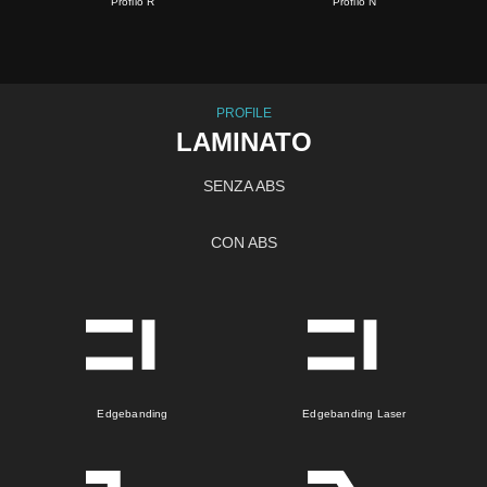
Profilo R
Profilo N
PROFILE
LAMINATO
SENZA ABS
CON ABS
Edgebanding
Edgebanding Laser