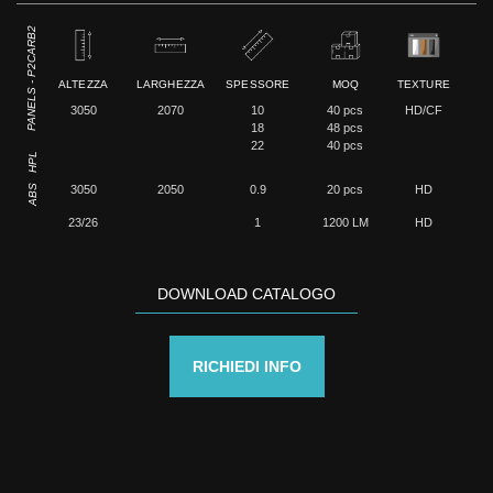
PANELS - P2CARB2
ALTEZZA
LARGHEZZA
SPESSORE
MOQ
TEXTURE
3050
2070
10
40 pcs
HD/CF
18
48 pcs
22
40 pcs
HPL
ABS
3050
2050
0.9
20 pcs
HD
23/26
1
1200 LM
HD
DOWNLOAD CATALOGO
RICHIEDI INFO