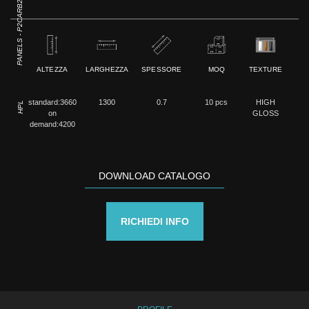
PANELS - P2CARB2
ALTEZZA
LARGHEZZA
SPESSORE
MOQ
TEXTURE
standard:3660
1300
0.7
10 pcs
HIGH
HPL
on
GLOSS
demand:4200
DOWNLOAD CATALOGO
RICHIEDI INFO