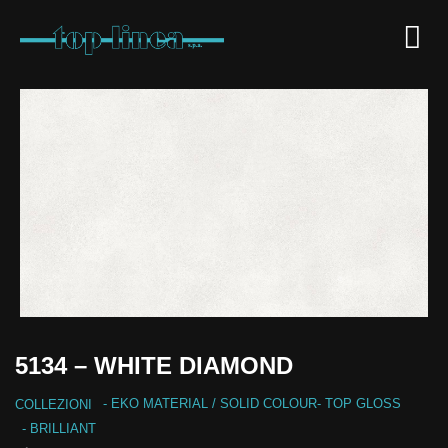
5134 – WHITE DIAMOND
-
EKO MATERIAL
/
SOLID COLOUR
-
TOP GLOSS
COLLEZIONI
- BRILLIANT