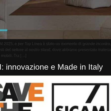
M 2025, e per Top Linea è stato un momento di grande incontro,
nisti del settore al nostro stand, dove abbiamo presentato materia
 mobili. Tra […]
 innovazione e Made in Italy