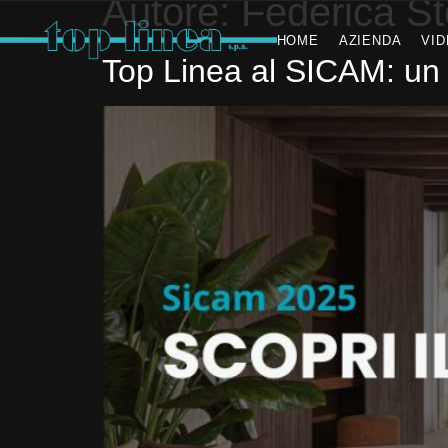
Autore:
Federica St
HOME
AZIENDA
VI
Top Linea al SICAM: un 