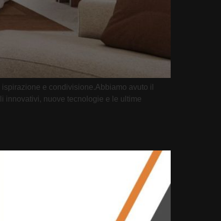
 ispirazione e condivisione.Abbiamo avuto il
li innovativi, nuove tecnologie e le ultime