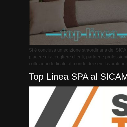
Si è conclusa un’edizione straordinaria del SICA
piacere di accogliere clienti, partner e professio
collezioni dedicate al mondo dei semilavorati per
Top Linea SPA al SICAM: