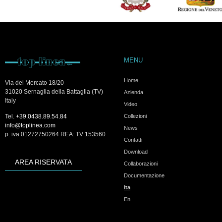
MENU
Home
Via del Mercato 18/20
31020 Sernaglia della Battaglia (TV)
Azienda
Italy
Video
Collezioni
Tel.
+39.0438.89.54.84
info@toplinea.com
News
p. iva 01272750264 REA: TV 153560
Contatti
Download
AREA RISERVATA
Collaborazioni
Documentazione
Ita
En