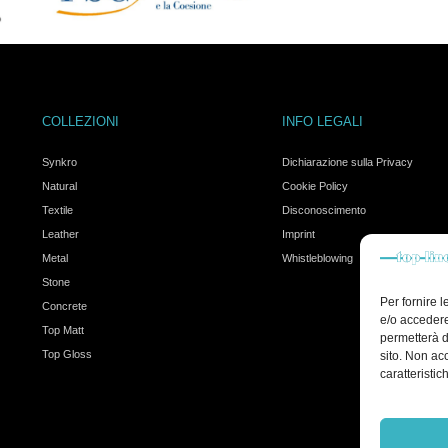
COLLEZIONI
INFO LEGALI
Synkro
Dichiarazione sulla Privacy
Natural
Cookie Policy
Textile
Disconoscimento
Leather
Imprint
Metal
Whistleblowing
Stone
Per fornire 
Concrete
e/o accedere
Top Matt
permetterà d
Top Gloss
sito. Non ac
caratteristic