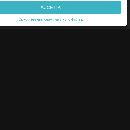
ACCETTA
Opt-out preferences
Privacy Policy
Imprint
Profilo U
Profilo R
Profilo N