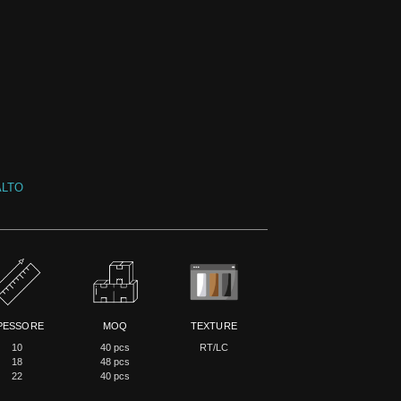
ALTO
PESSORE
MOQ
TEXTURE
10
40 pcs
RT/LC
18
48 pcs
22
40 pcs