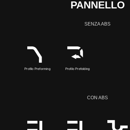
PANNELLO
SENZA ABS
Profilo Preforming
Profilo Prefolding
CON ABS