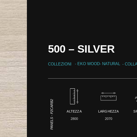
500 – SILVER
-
EKO WOOD
-
NATURAL
COLLEZIONI
- COLL
PANELS - P2CARB2
ALTEZZA
LARGHEZZA
S
2800
2070