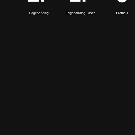
Edgebanding
Edgebanding Laser
Profilo J
Profilo Z
Profilo U
Profilo R