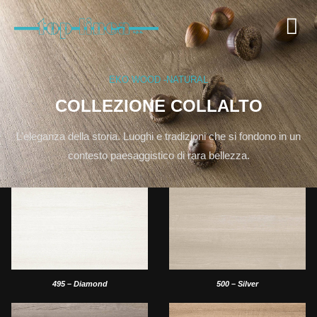
EKO WOOD
-
NATURAL
COLLEZIONE COLLALTO
L’eleganza della storia. Luoghi e tradizioni che si fondono in un
contesto paesaggistico di rara bellezza.
495 – Diamond
500 – Silver