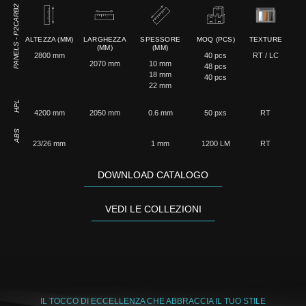
PANELS - P2CARB2
ALTEZZA (MM)
LARGHEZZA
SPESSORE
MOQ (PCS)
TEXTURE
(MM)
(MM)
2800 mm
40 pcs
RT / LC
2070 mm
10 mm
48 pcs
18 mm
40 pcs
22 mm
HPL
4200 mm
2050 mm
0.6 mm
50 pxs
RT
ABS
23/26 mm
1 mm
1200 LM
RT
DOWNLOAD CATALOGO
VEDI LE COLLEZIONI
IL TOCCO DI ECCELLENZA CHE ABBRACCIA IL TUO STILE